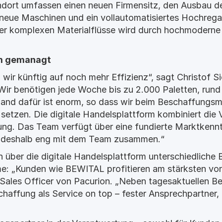
dort umfassen einen neuen Firmensitz, den Ausbau d
neue Maschinen und ein vollautomatisiertes Hochregal
der komplexen Materialflüsse wird durch hochmoderne
um gemanagt
wir künftig auf noch mehr Effizienz“, sagt Christof S
„Wir benötigen jede Woche bis zu 2.000 Paletten, run
fwand dafür ist enorm, so dass wir beim Beschaffung
 setzen. Die digitale Handelsplattform kombiniert die V
ung. Das Team verfügt über eine fundierte Marktkenntn
ten deshalb eng mit dem Team zusammen.“
n über die digitale Handelsplattform unterschiedliche
me: „Kunden wie BEWITAL profitieren am stärksten vo
 Sales Officer von Pacurion. „Neben tagesaktuellen B
affung als Service on top – fester Ansprechpartner, 