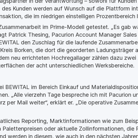
ragspartner in der Verantwortung – sowohl für Kunden 
 des Kunden werden auf Wunsch auf die Plattform inte
saktion, die im niedrigen einstelligen Prozentbereich l
Zusammenarbeit im Prime-Modell getestet. „Es gab w
sagt Patrick Thesing, Pacurion Account Manager Sales
 BEWITAL den Zuschlag für die laufende Zusammenarbe
Kreis Borken, die dort die georderten Ladungsträger a
dem neu errichteten Hochregallager zählen dazu zwei 
erflächen der acht unterschiedlichen Werksbereiche.
ei BEWITAL im Bereich Einkauf und Materialdisposition 
n. „Alle vierzehn Tage bespreche ich mit Pacurion un
z per Mail weiter“, erklärt er. „Die operative Zusamme
tliches Reporting, Marktinformationen wie zum Beispi
Palettenpreisen oder aktuelle Zollinformationen, die P
nd werden in diesem, wie auch in den nächsten Jahren