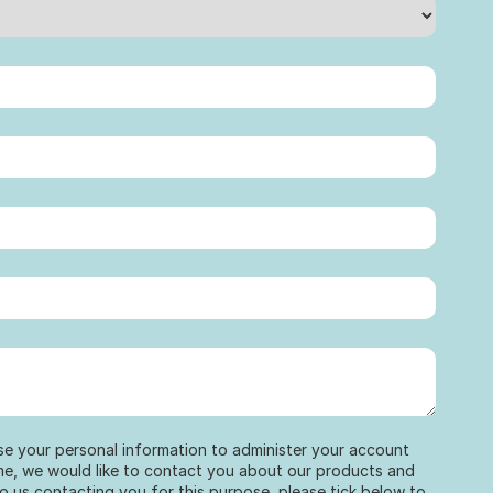
use your personal information to administer your account
me, we would like to contact you about our products and
to us contacting you for this purpose, please tick below to