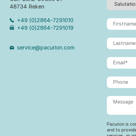
48734 Reken
+49 (0)2864-7291010
+49 (0)2864-7291019
service@pacurion.com
Pacurion is co
and to provid
services, as w