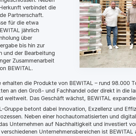
erkunft verbindet die
de Partnerschaft.
sse für die etwa
EWITAL jährlich
inholung über
rgabe bis hin zur
 und der Bearbeitung
 enger Zusammenarbeit
von BEWITAL.
e erhalten die Produkte von BEWITAL – rund 98.000 T
tten an den Groß- und Fachhandel oder direkt in die la
d weltweit. Das Geschäft wächst, BEWITAL expandiert
-Gruppe betont dabei Innovation, Exzellenz und Effiz
rozessen. Neben einer hochautomatisierten und digital
s Unternehmen auf Nachhaltigkeit und investiert vor 
n verschiedenen Unternehmensbereichen ist BEWITAL a