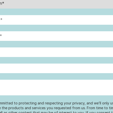
mmitted to protecting and respecting your privacy, and we’ll only 
e the products and services you requested from us. From time to ti
ell as other content that may be of interest to you. If you consent 