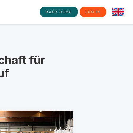
BOOK DEMO
LOG IN
haft für
uf