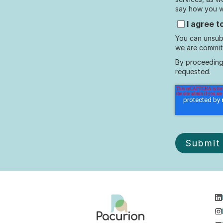
say how you wo
I agree 
You can unsub
we are committ
By proceeding
requested.