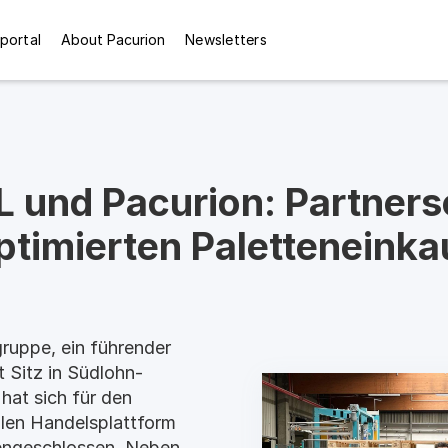
 portal
About Pacurion
Newsletters
 und Pacurion: Partnersc
ptimierten Paletteneinka
uppe, ein führender
t Sitz in Südlohn-
hat sich für den
alen Handelsplattform
engeschlossen. Neben